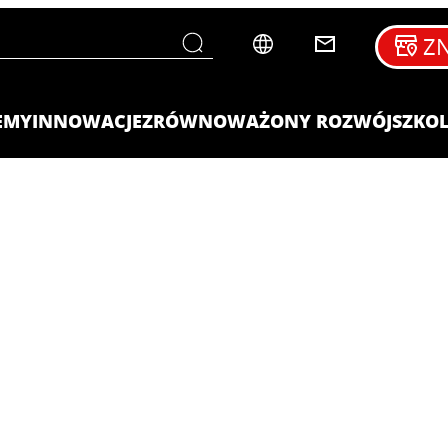
ZN
EMY
INNOWACJE
ZRÓWNOWAŻONY ROZWÓJ
SZKOL