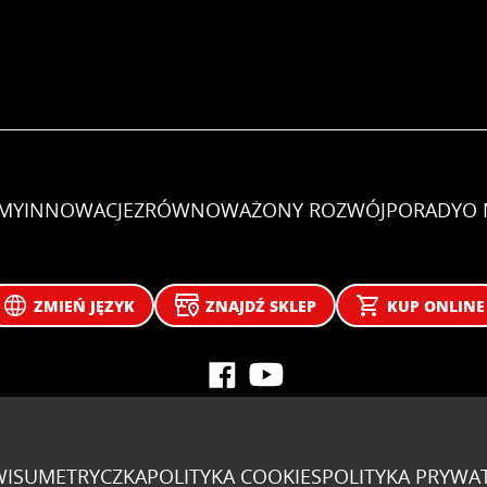
EMY
INNOWACJE
ZRÓWNOWAŻONY ROZWÓJ
PORADY
O 
ZMIEŃ JĘZYK
ZNAJDŹ SKLEP
KUP ONLINE
WISU
METRYCZKA
POLITYKA COOKIES
POLITYKA PRYWA