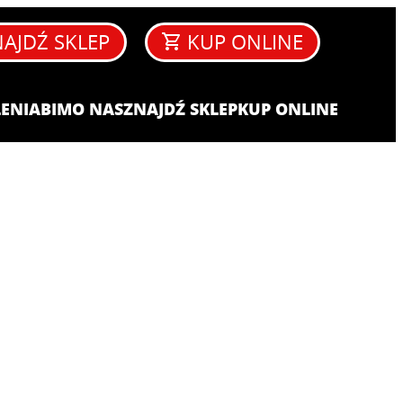
AJDŹ SKLEP
KUP ONLINE
ENIA​
BIM
O NAS
ZNAJDŹ SKLEP
KUP ONLINE