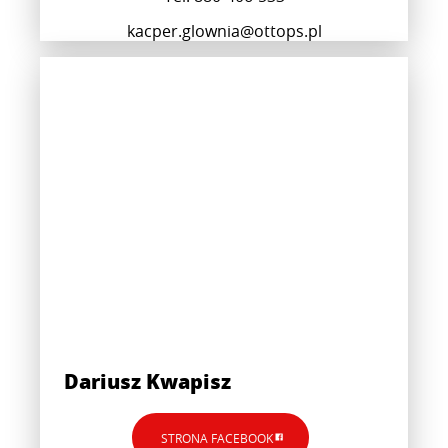
kacper.glownia@ottops.pl
Dariusz Kwapisz
STRONA FACEBOOK