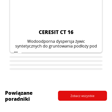
CERESIT CT 16
Wodoodporna dyspersja żywic
syntetycznych do gruntowania podłoży pod
tynki cienkowarstwowe, szpachlówki oraz
...
powłoki malarskie, o dużej sile krycia i czasie
schnięcia do 3h.
Powiązane
Zobacz wszystkie
poradniki