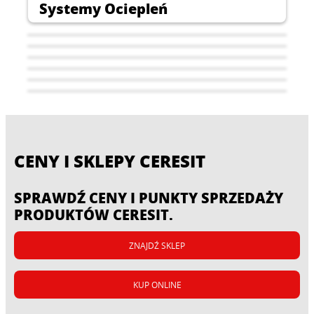
Systemy Ociepleń
CENY I SKLEPY CERESIT
SPRAWDŹ CENY I PUNKTY SPRZEDAŻY
PRODUKTÓW CERESIT.
Systemy izolacji
Systemy renowacji
ZNAJDŹ SKLEP
przeciwwodnych
Systemy naprawy betonu
Systemy układania płytek
Systemy wykonywania
KUP ONLINE
Rozwiązania systemowe w
posadzek
branży prefabrykacji