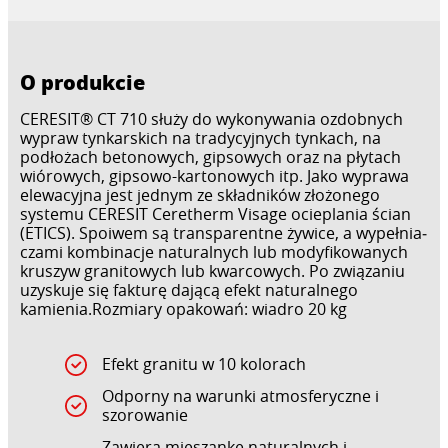
O produkcie
CERESIT® CT 710 służy do wykonywania ozdobnych
wypraw tyn­karskich na tradycyjnych tynkach, na
podłożach betonowych, gip­sowych oraz na płytach
wiórowych, gipsowo-kartonowych itp. Jako wyprawa
elewacyjna jest jednym ze składników złożo­nego
systemu CERESIT Ceretherm Visage ocieplania ścian
(ETICS). Spoiwem są transparentne żywice, a wypełnia­
czami kombinacje naturalnych lub mo­dyfikowanych
kruszyw granitowych lub kwarcowych. Po związaniu
uzyskuje się fakturę dającą efekt naturalnego
kamienia.Rozmiary opakowań: wiadro 20 kg
Efekt granitu w 10 kolorach
Odporny na warunki atmosferyczne i
szorowanie
Zawiera mieszankę naturalnych i