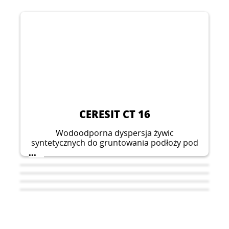
CERESIT CT 16
Wodoodporna dyspersja żywic
syntetycznych do gruntowania podłoży pod
tynki cienkowarstwowe, szpachlówki oraz
...
powłoki malarskie, o dużej sile krycia i czasie
schnięcia do 3h.