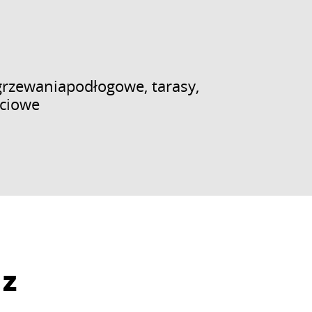
grzewaniapodłogowe, tarasy,
ociowe
 z