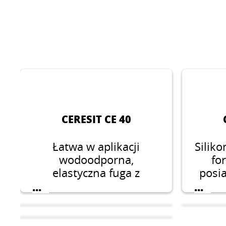
CERESIT CE 40
Łatwa w aplikacji
Siliko
wodoodporna,
fo
elastyczna fuga z
posi
formułą Color Perfect,
wi
...
...
odporna na
odba
zabrudzenia, pęknięcia i
ścieranie, odpowiednia
zach