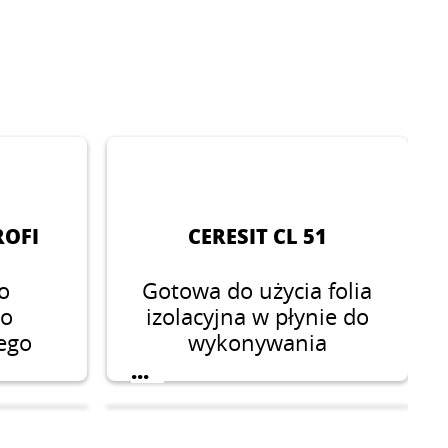
ROFI
CERESIT CL 51
o
Gotowa do użycia folia
do
izolacyjna w płynie do
ego
wykonywania
lkich
elastycznych powłok
...
łoży,
uszczelniających pod
ntrolę
płytki ceramiczne w
żółtej
łazienkach, kuchniach,