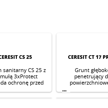
CERESIT CS 25
CERESIT CT 17 P
n sanitarny CS 25 z
Grunt głębok
rmułą 3xProtect
penetrujący 
ada ochronę przed
powierzchniow
lgocią, pleśnią,
wzmacniania wsze
...
rwieniem, dzięki
nasiąkliwych pod
czemu spoiny
umożliwiający ko
owują estetyczny
etapu prac dzięki 