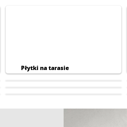
krytycznych.
podłoży mineral
Płytki na tarasie