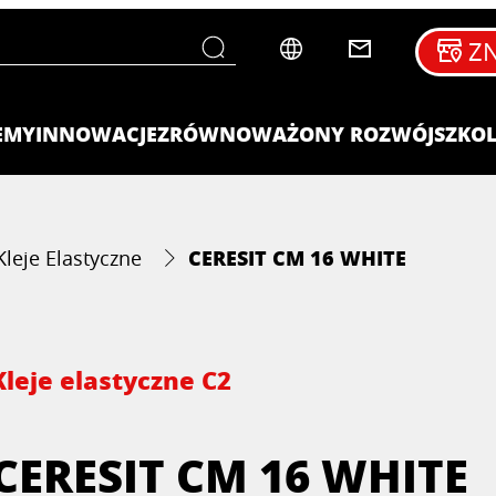
ZN
EMY
INNOWACJE
ZRÓWNOWAŻONY ROZWÓJ
SZKOL
CERESIT CM 16 WHITE
Kleje Elastyczne
Kleje elastyczne C2
CERESIT CM 16 WHITE