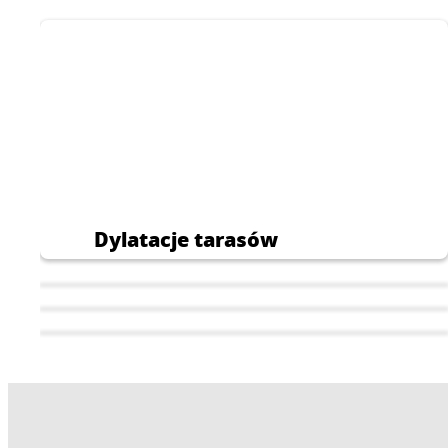
mieszkaniowych i
przemysłowych.
Dylatacje tarasów