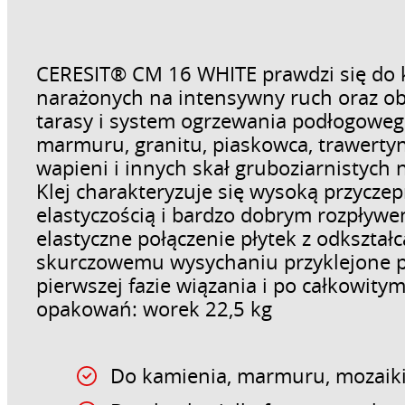
CERESIT® CM 16 WHITE prawdzi się do k
narażonych na intensywny ruch oraz ob
tarasy i system ogrzewania podłogoweg
mar­muru, granitu, piaskowca, trawerty
wapieni i innych skał gruboziarnistych 
Klej charakteryzuje się wysoką przyczepn
elastyczością i bardzo dobrym rozpływe
elastyczne połączenie płytek z odkształ
skurczowemu wysychaniu przyklejone pł
pierwszej fazie wiązania i po całkowity
opakowań: worek 22,5 kg
Do kamienia, marmuru, mozaiki