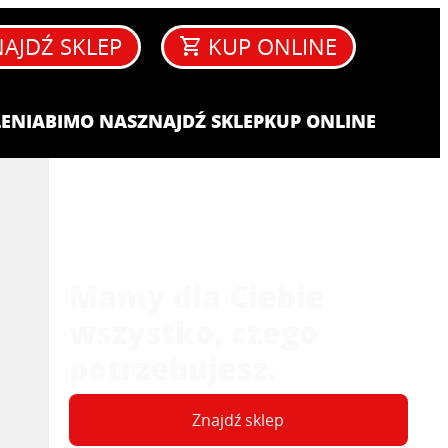
AJDŹ SKLEP
KUP ONLINE
ENIA​
BIM
O NAS
ZNAJDŹ SKLEP
KUP ONLINE
Mamy dla Ciebie
wszystko, czego
potrzebujesz.
Znajdź sklep