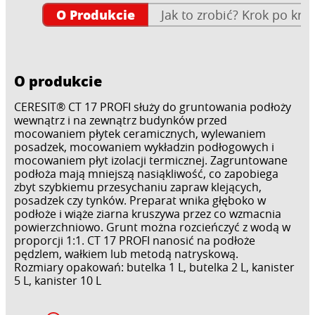
O Produkcie
Jak to zrobić? Krok po kro
O produkcie
CERESIT® CT 17 PROFI służy do gruntowania podłoży
wewnątrz i na zewnątrz budynków przed
mocowaniem płytek ceramicznych, wylewaniem
posadzek, mocowaniem wykładzin podłogowych i
mocowaniem płyt izolacji termicznej. Zagruntowane
podłoża mają mniejszą nasiąkliwość, co zapobiega
zbyt szybkiemu przesychaniu zapraw klejących,
posadzek czy tynków. Preparat wnika głęboko w
podłoże i wiąże ziarna kruszywa przez co wzmacnia
powierzchniowo. Grunt można rozcieńczyć z wodą w
proporcji 1:1. CT 17 PROFI nanosić na podłoże
pędzlem, wałkiem lub metodą natryskową.
Rozmiary opakowań: butelka 1 L, butelka 2 L, kanister
5 L, kanister 10 L