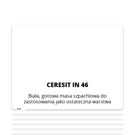
CERESIT IN 46
Biała, gotowa masa szpachlowa do
zastosowania jako ostateczna warstwa
szpachlowa pod malowanie oraz
...
tapetowanie, z możliwością aplikacji
maszynowej, łatwa w aplikacji i obróbce.