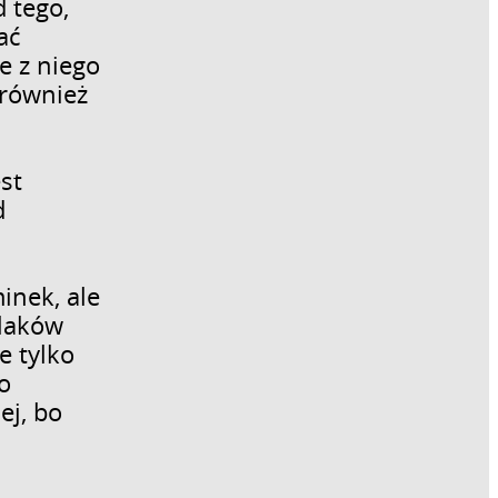
 tego,
ać
e z niego
 również
st
d
.
inek, ale
zlaków
e tylko
o
ej, bo