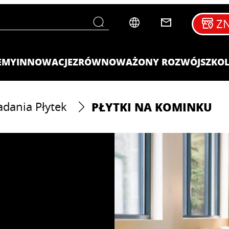
ZN
EMY
INNOWACJE
ZRÓWNOWAŻONY ROZWÓJ
SZKOL
PŁYTKI NA KOMINKU
dania Płytek