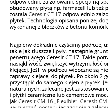
odpowiednie zaizolowanie specjalną sp
obudowany płytą np. farmacell lub też 
została
Ceresit CT 17
odpowiednio zaizo
płytek. Technologia opisana poniżej do
wykonanej z bloczków z betonu komór
Najpierw dokładnie czyścimy podłoże, 
takie jak tłuszcze i pyły, następnie gru
penetrującego Ceresit CT 17. Takie pot
nasiąkliwość, zwiększyć wytrzymałość 
klejącej. Jeśli w podłożu widoczne są 
zaprawy klejącej do płytek. Po około 
przystąpić do samego klejenia płytek. J
naturalnych, zalecane jest zastosowani
i płytki ceramiczne lub cementowe moc
jak
Ceresit CM 16 „Flexible”
,
Ceresit CM 
wymieszać, postępując zgodnie z zalec