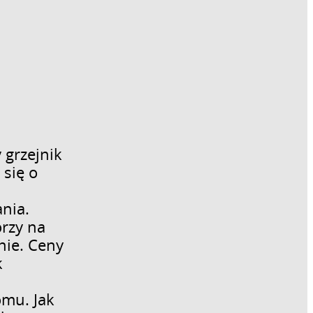
 grzejnik
 się o
nia.
órzy na
nie. Ceny
k
omu. Jak