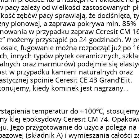
w pacy zależy od wielkości zastosowanych pł
kość zębów pacy sprawiają, że dociśnięta, 
yzny pionowej, a zaprawa pokrywa min. 85%
inowania w przypadku zapraw Ceresit CM 1
ible” możemy przystąpić po 24 godzinach. W 
osaic, fugowanie można rozpocząć już po 1
ch, innych typów płytek ceramicznych, szkl
alnych oraz marmurów) podejmie się elasty
ast w przypadku kamieni naturalnych oraz
stycznej spoinie Ceresit CE 43 Grand’Elit.
onujemy, kiedy kominek jest nagrzany. .
stąpienia temperatur do +100ºC, stosujem
ny klej epoksydowy Ceresit CM 74. Opakow
eju. Jego przygotowanie do użycia polega na
bazowej (składnik A) i wymieszania całości z