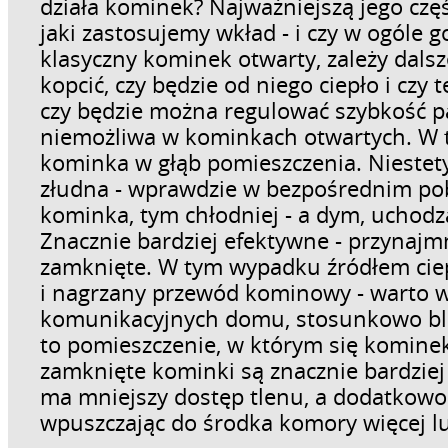
działa kominek? Najważniejszą jego częś
jaki zastosujemy wkład - i czy w ogóle
klasyczny kominek otwarty, zależy dalsz
kopcić, czy będzie od niego ciepło i cz
czy będzie można regulować szybkość pa
niemożliwa w kominkach otwartych. W 
kominka w głąb pomieszczenia. Niestety
złudna - wprawdzie w bezpośrednim pobli
kominka, tym chłodniej - a dym, uchodz
Znacznie bardziej efektywne - przynajmn
zamknięte. W tym wypadku źródłem ciep
i nagrzany przewód kominowy - warto w
komunikacyjnych domu, stosunkowo blis
to pomieszczenie, w którym się kominek
zamknięte kominki są znacznie bardziej
ma mniejszy dostęp tlenu, a dodatkowo
wpuszczając do środka komory więcej l