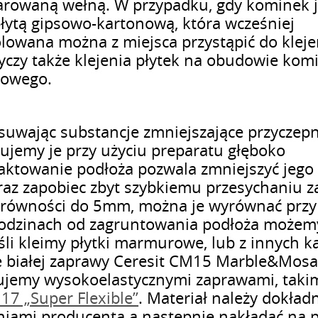
arowaną wełną. W przypadku, gdy kominek j
płytą gipsowo-kartonową, która wcześniej
lowana można z miejsca przystąpić do kleje
tyczy także klejenia płytek na obudowie kom
kowego.
usuwając substancje zmniejszające przyczep
ntujemy je przy użyciu preparatu głęboko
raktowanie podłoża pozwala zmniejszyć jego
oraz zapobiec zbyt szybkiemu przesychaniu 
nierówności do 5mm, można je wyrównać przy
2 godzinach od zagruntowania podłoża możem
eśli kleimy płytki marmurowe, lub z innych 
e białej zaprawy Ceresit CM15 Marble&Mosa
ujemy wysokoelastycznymi zaprawami, taki
17 „Super Flexible”
. Materiał należy dokład
eniami producenta a następnie nakładać na 