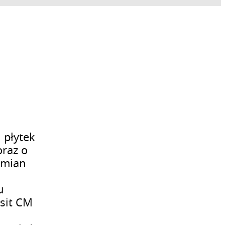
 płytek
oraz o
zmian
u
esit CM