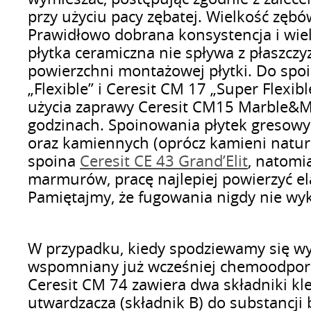
przy użyciu pacy zębatej. Wielkość zębó
Prawidłowo dobrana konsystencja i wiel
płytka ceramiczna nie spływa z płaszcz
powierzchni montażowej płytki. Do spo
„Flexible” i Ceresit CM 17 „Super Flex
użycia zaprawy Ceresit CM15 Marble&M
godzinach. Spoinowania płytek gresowy
oraz kamiennych (oprócz kamieni natur
spoina
Ceresit CE 43 Grand’Elit
, natomi
marmurów, pracę najlepiej powierzyć ela
Pamiętajmy, że fugowania nigdy nie wyk
W przypadku, kiedy spodziewamy się wy
wspomniany już wcześniej chemoodpor
Ceresit CM 74 zawiera dwa składniki kl
utwardzacza (składnik B) do substancji 