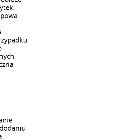
ytek.
typowa
6
przypadku
6
anych
czna
y
anie
 dodaniu
a