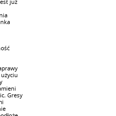
est już
nia
inka
ność
zaprawy
 użyciu
y
kamieni
ic. Gresy
mi
nie
podłoże