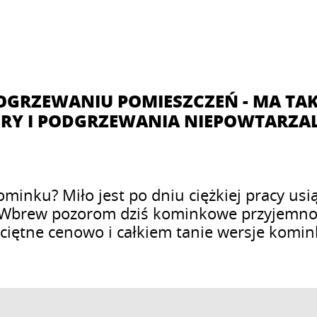
OGRZEWANIU POMIESZCZEŃ - MA TA
ERY I PODGRZEWANIA NIEPOWTARZA
ominku? Miło jest po dniu ciężkiej pracy usi
ia. Wbrew pozorom dziś kominkowe przyjemno
zeciętne cenowo i całkiem tanie wersje komi