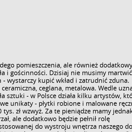
żdego pomieszczenia, ale również dodatkowy
a i gościnności. Dzisiaj nie musimy martwić
 - wystarczy kupić wkład i zatrudnić zduna.
ceramiczna, ceglana, metalowa. Wedle uzna
 sztuki - w Polsce działa kilku artystów, kt
 unikaty - płytki robione i malowane ręcz
0 tys. zł wzwyż. Za te pieniądze mamy jedna
zał, ale dodatkowo będzie pełnił rolę
ostosowanej do wystroju wnętrza naszego d