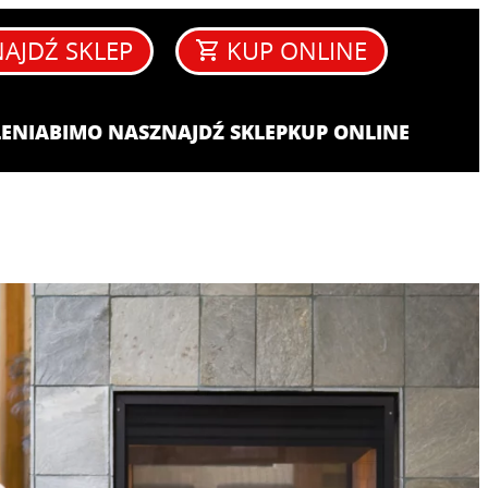
AJDŹ SKLEP
KUP ONLINE
ENIA​
BIM
O NAS
ZNAJDŹ SKLEP
KUP ONLINE