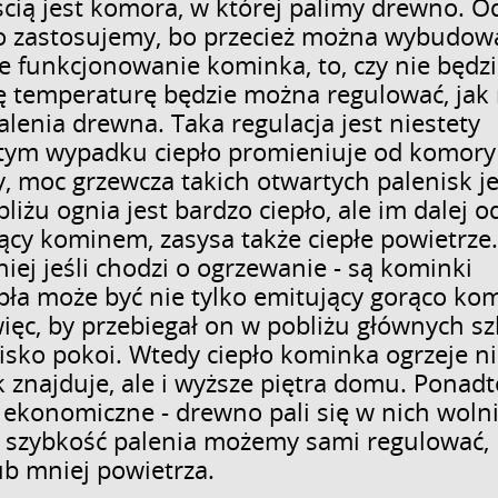
cią jest komora, w której palimy drewno. Od
 go zastosujemy, bo przecież można wybudow
e funkcjonowanie kominka, to, czy nie będzi
y tę temperaturę będzie można regulować, jak
lenia drewna. Taka regulacja jest niestety
tym wypadku ciepło promieniuje od komory
, moc grzewcza takich otwartych palenisk je
żu ognia jest bardzo ciepło, ale im dalej o
ący kominem, zasysa także ciepłe powietrze
iej jeśli chodzi o ogrzewanie - są kominki
ła może być nie tylko emitujący gorąco kom
ięc, by przebiegał on w pobliżu głównych s
ko pokoi. Wtedy ciepło kominka ogrzeje ni
 znajduje, ale i wyższe piętra domu. Ponadt
 ekonomiczne - drewno pali się w nich wolni
 szybkość palenia możemy sami regulować,
ub mniej powietrza.