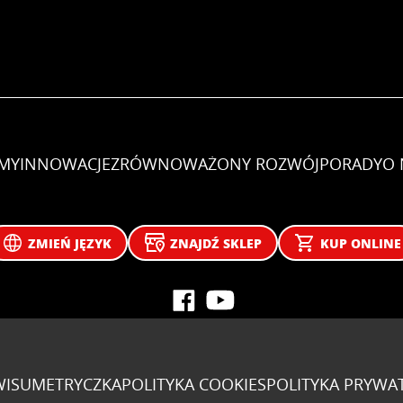
EMY
INNOWACJE
ZRÓWNOWAŻONY ROZWÓJ
PORADY
O 
ZMIEŃ JĘZYK
ZNAJDŹ SKLEP
KUP ONLINE
WISU
METRYCZKA
POLITYKA COOKIES
POLITYKA PRYWA