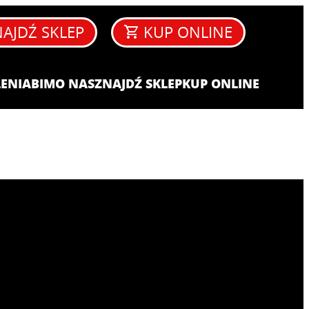
AJDŹ SKLEP
KUP ONLINE
ENIA​
BIM
O NAS
ZNAJDŹ SKLEP
KUP ONLINE