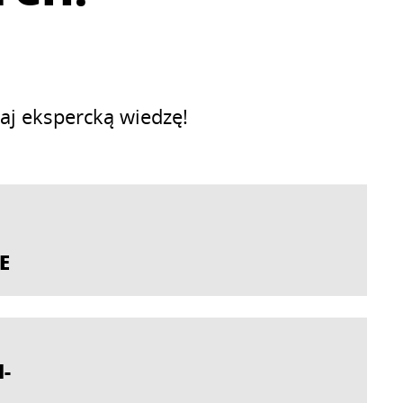
aj ekspercką wiedzę!
E
-