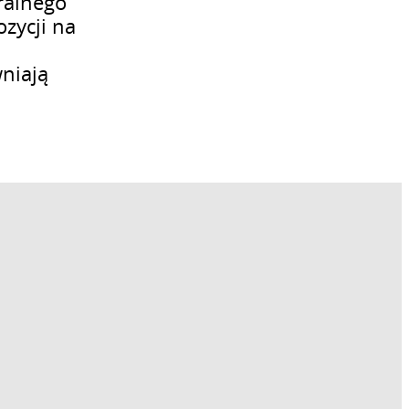
uralnego
zycji na
niają