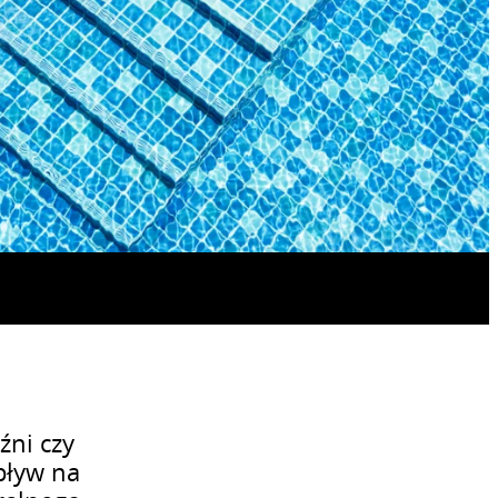
źni czy
pływ na