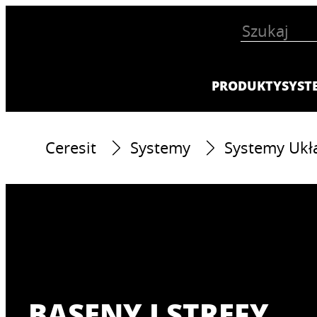
PRODUKTY
SYST
Ceresit
Systemy
Systemy Ukła
BASENY I STREFY