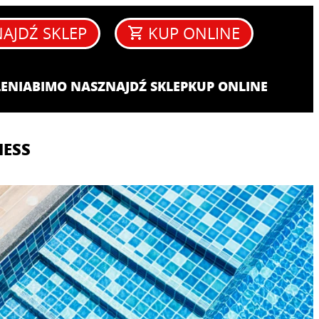
AJDŹ SKLEP
KUP ONLINE
ENIA​
BIM
O NAS
ZNAJDŹ SKLEP
KUP ONLINE
NESS