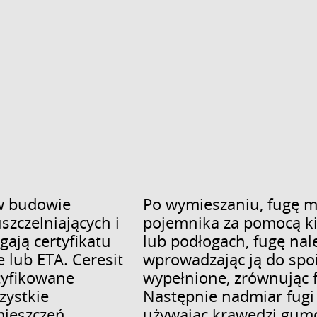
 w budowie
Po wymieszaniu, fugę m
zczelniających i
pojemnika za pomocą kie
gają certyfikatu
lub podłogach, fugę na
lub ETA. Ceresit
wprowadzając ją do spoi
rtyfikowane
wypełnione, zrównując f
zystkie
Następnie nadmiar fugi 
ieszczeń
używając krawędzi gum