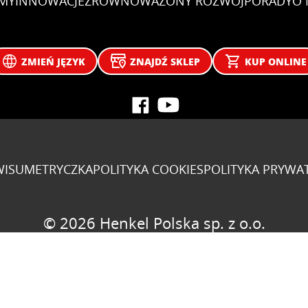
EMY
INNOWACJE
ZRÓWNOWAŻONY ROZWÓJ
PORADY
O 
ZMIEŃ JĘZYK
ZNAJDŹ SKLEP
KUP ONLINE
WISU
METRYCZKA
POLITYKA COOKIES
POLITYKA PRYWA
© 2026 Henkel Polska sp. z o.o.