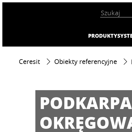
PRODUKTY
SYST
Ceresit
Obiekty referencyjne
PODKARPA
OKRĘGOWA