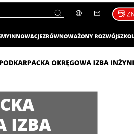
ZN
EMY
INNOWACJE
ZRÓWNOWAŻONY ROZWÓJ
SZKOL
PODKARPACKA OKRĘGOWA IZBA INŻY
CKA
 IZBA