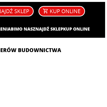
AJDŹ SKLEP
KUP ONLINE
ENIA​
BIM
O NAS
ZNAJDŹ SKLEP
KUP ONLINE
NIERÓW BUDOWNICTWA