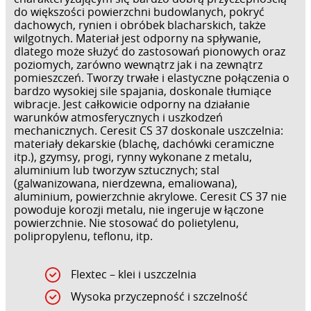
do większości powierzchni budowlanych, pokryć
dachowych, rynien i obróbek blacharskich, także
wilgotnych. Materiał jest odporny na spływanie,
dlatego może służyć do zastosowań pionowych oraz
poziomych, zarówno wewnątrz jak i na zewnątrz
pomieszczeń. Tworzy trwałe i elastyczne połączenia o
bardzo wysokiej sile spajania, doskonale tłumiące
wibracje. Jest całkowicie odporny na działanie
warunków atmosferycznych i uszkodzeń
mechanicznych. Ceresit CS 37 doskonale uszczelnia:
materiały dekarskie (blachę, dachówki ceramiczne
itp.), gzymsy, progi, rynny wykonane z metalu,
aluminium lub tworzyw sztucznych; stal
(galwanizowana, nierdzewna, emaliowana),
aluminium, powierzchnie akrylowe. Ceresit CS 37 nie
powoduje korozji metalu, nie ingeruje w łączone
powierzchnie. Nie stosować do polietylenu,
polipropylenu, teflonu, itp.
Flextec – klei i uszczelnia
Wysoka przyczepność i szczelność