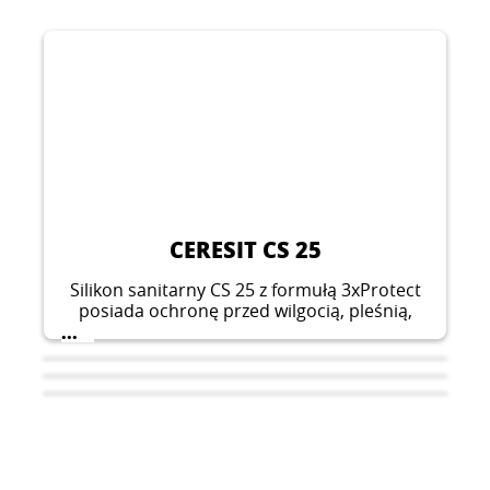
CERESIT CS 25
Silikon sanitarny CS 25 z formułą 3xProtect
posiada ochronę przed wilgocią, pleśnią,
odbarwieniem, dzięki czemu spoiny
...
zachowują estetyczny wygląd.